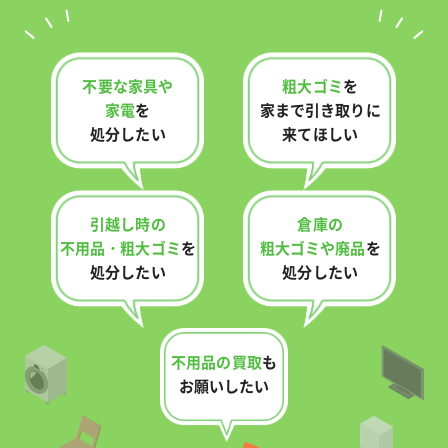
不要な家具や
粗大ゴミ
を
家電
を
家まで
引き取りに
処分したい
来てほしい
引越し時の
倉庫の
不用品・
粗大ゴミ
を
粗大ゴミや廃品
を
処分したい
処分したい
不用品の買取
も
お願いしたい