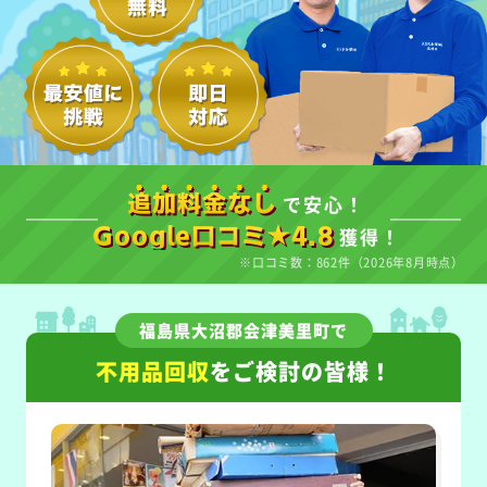
で安心！
追加料金なし
獲得！
Google口コミ★4.8
※口コミ数：862件（2026年8月時点）
福島県大沼郡会津美里町で
不用品回収
をご検討の皆様！