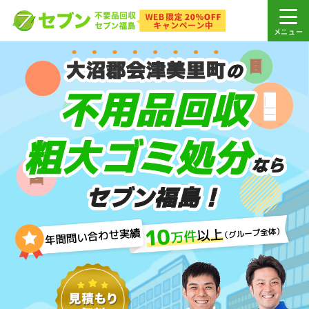
大沼郡会津美里町
の
不用品回収
粗大ゴミ処分
なら
セブン福島！