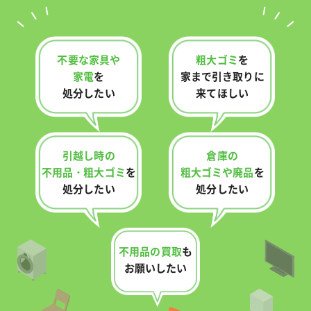
不要な家具や
粗大ゴミ
を
家電
を
家まで
引き取りに
処分したい
来てほしい
引越し時の
倉庫の
不用品・
粗大ゴミ
を
粗大ゴミや廃品
を
処分したい
処分したい
不用品の買取
も
お願いしたい