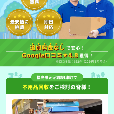
で安心！
追加料金なし
獲得！
Google口コミ★4.8
※口コミ数：862件（2026年8月時点）
福島県河沼郡柳津町で
不用品回収
をご検討の皆様！