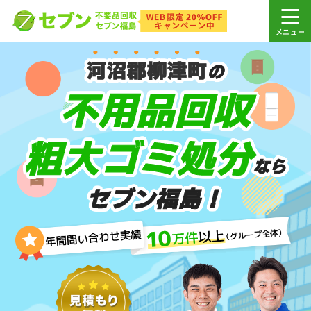
河沼郡柳津町
の
不用品回収
粗大ゴミ処分
なら
セブン福島！