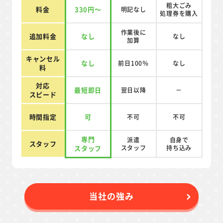
粗大ごみ
料金
330円～
明記なし
処理券を
購入
作業後に
追加料金
なし
なし
加算
キャンセル
なし
前日100％
なし
料
対応
最短即日
翌日以降
－
スピード
時間指定
可
不可
不可
専門
派遣
自身で
スタッフ
スタッフ
スタッフ
持ち込み
当社の強み