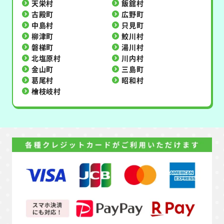
天栄村
飯舘村
古殿町
広野町
中島村
只見町
柳津町
鮫川村
磐梯町
湯川村
北塩原村
川内村
金山町
三島町
葛尾村
昭和村
檜枝岐村