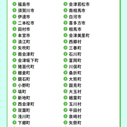
福島市
会津若松市
須賀川市
南相馬市
伊達市
白河市
二本松市
喜多方市
田村市
相馬市
本宮市
会津美里町
浪江町
西郷村
矢吹町
三春町
南会津町
石川町
会津坂下町
富岡町
猪苗代町
川俣町
棚倉町
桑折町
鏡石町
大熊町
小野町
国見町
塙町
大玉村
新地町
楢葉町
西会津町
玉川村
双葉町
平田村
浅川町
泉崎村
下郷町
矢祭町