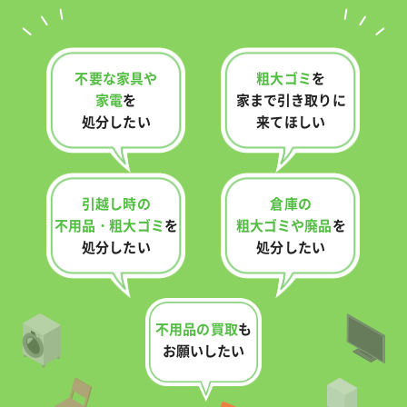
不要な家具や
粗大ゴミ
を
家電
を
家まで
引き取りに
処分したい
来てほしい
引越し時の
倉庫の
不用品・
粗大ゴミ
を
粗大ゴミや廃品
を
処分したい
処分したい
不用品の買取
も
お願いしたい