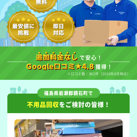
で安心！
追加料金なし
獲得！
Google口コミ★4.8
※口コミ数：862件（2026年8月時点）
福島県岩瀬郡鏡石町で
不用品回収
をご検討の皆様！