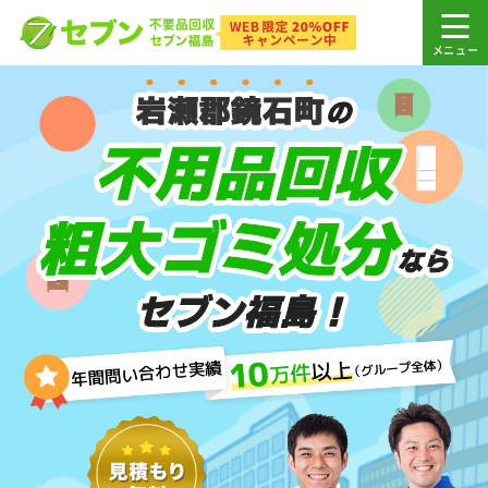
岩瀬郡鏡石町
の
不用品回収
粗大ゴミ処分
なら
セブン福島！