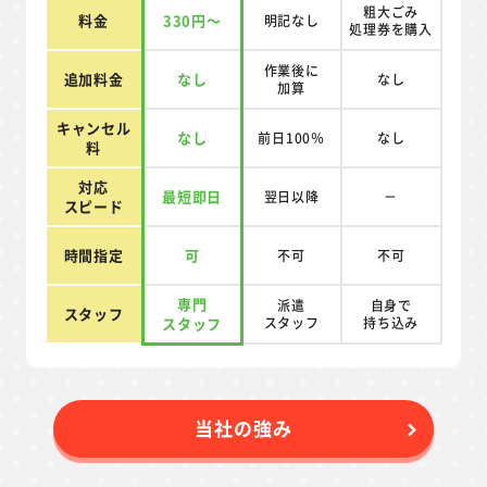
粗大ごみ
料金
330円～
明記なし
処理券を
購入
作業後に
追加料金
なし
なし
加算
キャンセル
なし
前日100％
なし
料
対応
最短即日
翌日以降
－
スピード
時間指定
可
不可
不可
専門
派遣
自身で
スタッフ
スタッフ
スタッフ
持ち込み
当社の強み