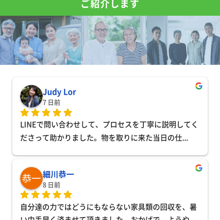
ご紹介します
Judy Lor
7 日前
LINEで問い合わせして、プロセスを丁寧に説明してく
ださって助かりました。物を取りに来た当日の仕
... 
細川恭一
8 日前
自分達の力ではどうにもならない家具類の回収を、暑
い中手早く済ませて頂きました。おかげで、ようや