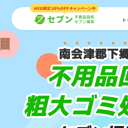
ト
南会津郡下
不用品
粗大ゴミ