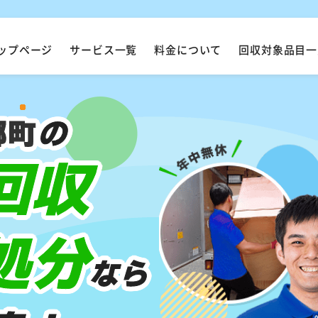
ップページ
サービス一覧
料金について
回収対象品目一
郷町
の
回収
処分
なら