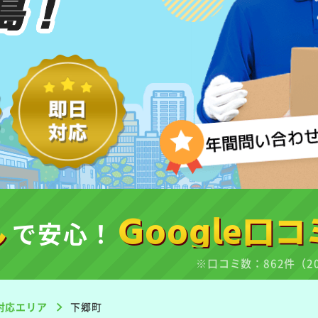
島！
し
で安心！
Google口コ
※口コミ数：862件（2
対応エリア
下郷町