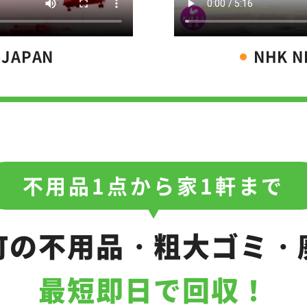
-JAPAN
NHK 
不用品1点から家1軒まで
町の不用品・
粗大ゴミ・
最短即日で回収！