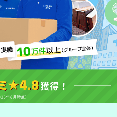
ミ★4.8
獲得！
026年8月時点）