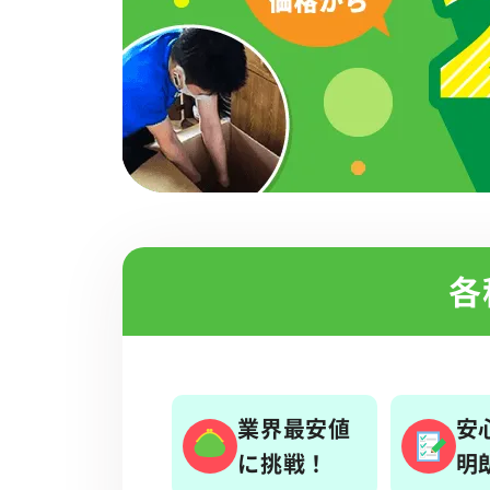
各
業界最安値
安
に挑戦！
明